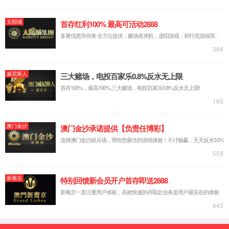
创新博物馆保存（RusselMuseum of Medical
History and Innovation）。2005年吴涛博士从医学
院进入工业界，将DBT技术产品化，其主导研发的
DBT产品在2011年即在全球获得第一个FDA认证；
吴涛博士至今一直担任美国医学物理学会
（AAPM）的Tomosynthesis和Mammography两个
委员会的委员，并参与制订中国数字乳腺摄影技术
质量控制规范的国家标准。
太阳成集团TYC33455以“引领乳癌筛查诊断，护航
女性健康生活”为愿景，践行“以循证医学为基础，以
世界最优为标准，打造适合中国的乳腺癌筛查诊断