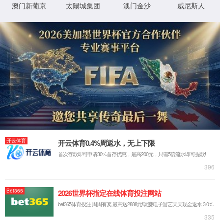
关于太阳成集团TYC33455
2017年6月，太阳成集团TYC33455成立于中国北京
（海淀）留学人员创业园。创始人吴涛博士是DBT
早期发明人和研究者，其DBT工作获得北美医学物
理学会（AAPM）青年科学家奖，2004年
SylviaSorkin Greenfield Award《医学物理》年度最
佳学术论文，并在1997年开发了世界第一台DBT系
统，在技术临床产业化方面做出了开创性贡献。该
DBT样机于2015年转移到波士顿Russel医学历史和