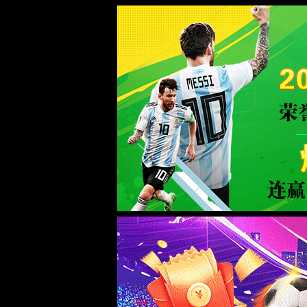
中国·太阳成TYC33455|集团有限公司-Off
首页
产品一览
学术分享
你所在位置：
首页
学术分享
健康科普
"
2025-06-16 17:01